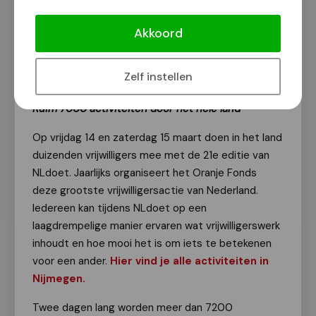
NLdoet van Oranje Fonds ook in
Nijmegen!
Akkoord
Van onze redactie
12 maart 2025
Zelf instellen
Ruim 7000 activiteiten door het hele land
Op vrijdag 14 en zaterdag 15 maart doen in het land
duizenden vrijwilligers mee met de 21e editie van
NLdoet. Jaarlijks organiseert het Oranje Fonds
deze grootste vrijwilligersactie van Nederland.
Iedereen kan tijdens NLdoet op een
laagdrempelige manier ervaren wat vrijwilligerswerk
inhoudt en hoe mooi het is om iets te betekenen
voor een ander.
Hier vind je alle activiteiten in
Nijmegen.
Twee dagen lang worden meer dan 7200