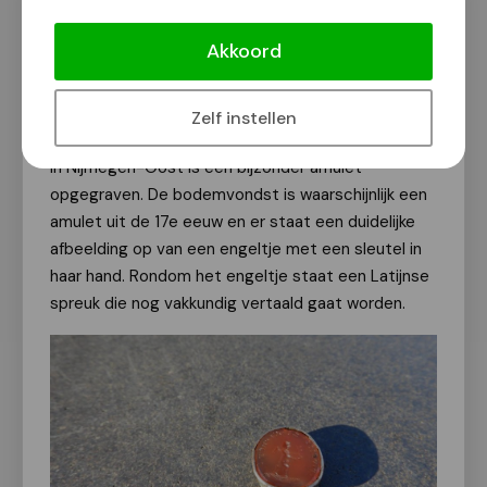
Bijzondere bodemvondst in
Nijmegen-Oost
Akkoord
Van onze redactie
5 februari 2025
Zelf instellen
In Nijmegen-Oost is een bijzonder amulet
opgegraven. De bodemvondst is waarschijnlijk een
amulet uit de 17e eeuw en er staat een duidelijke
afbeelding op van een engeltje met een sleutel in
haar hand. Rondom het engeltje staat een Latijnse
spreuk die nog vakkundig vertaald gaat worden.