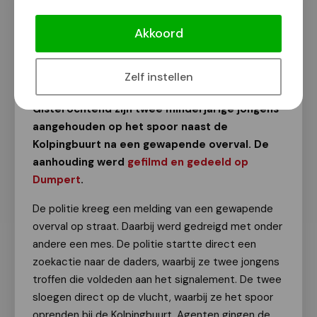
[Video] Minderjarigen aangehouden
op spoor na gewapende overval
Akkoord
Van onze redactie
4 februari 2025
Zelf instellen
Gisterochtend zijn twee minderjarige jongens
aangehouden op het spoor naast de
Kolpingbuurt na een gewapende overval. De
aanhouding werd
gefilmd en gedeeld op
Dumpert
.
De politie kreeg een melding van een gewapende
overval op straat. Daarbij werd gedreigd met onder
andere een mes. De politie startte direct een
zoekactie naar de daders, waarbij ze twee jongens
troffen die voldeden aan het signalement. De twee
sloegen direct op de vlucht, waarbij ze het spoor
oprenden bij de Kolpingbuurt. Agenten gingen de