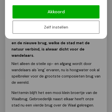
Brug Ooijpoort heeft natte voeten
Akkoord
Van onze redactie
14 november 2013
Zelf instellen
Ruim 1,5 week geleden geplaatst en nu heeft
de Ooijpoort al natte voeten. Even hoog water
en de nieuwe brug, welke de stad met de
natuur verbind, is alwaar dicht voor de
wandelaars.
Niet alleen de steile op- en afgang wordt door
wandelaars als 'eng' ervaren, nu is hoogwater ook al
spelbreker voor de grootste composieten brug van
de wereld.
Niettemin blijft het een mooi klein broertje van de
Waalbrug. Gebroederlijk naast elkaar heeft onze
stad nu een vierde brug over de Waal gekregen.