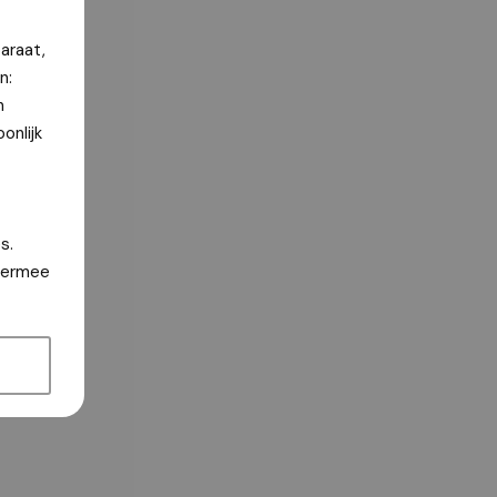
araat,
n:
n
onlijk
s.
hiermee