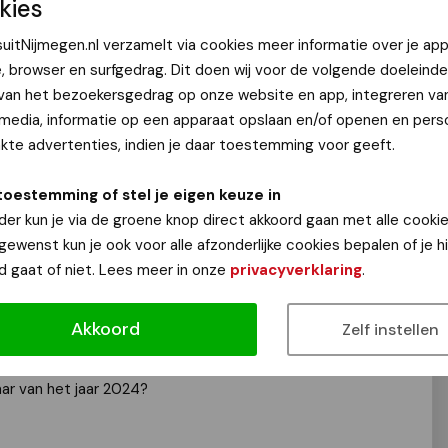
kies
 Ger Neijenhuyzen
uitNijmegen.nl verzamelt via cookies meer informatie over je app
e, browser en surfgedrag. Dit doen wij voor de volgende doeleinde
 gemeente Nijmegen is een mooi moment om samen
 van het bezoekersgedrag op onze website en app, integreren va
 jaar en vooruit te kijken naar het komende jaar. Dit
 media, informatie op een apparaat opslaan en/of openen en perso
n met u:
te advertenties, indien je daar toestemming voor geeft.
onze nieuwjaarsreceptie op maandag 6 januari 2025 in
toestemming of stel je eigen keuze in
We hebben een mooi programma voor u met de speech
der kun je via de groene knop direct akkoord gaan met alle cookie
an Sven Ratzke en de onthulling van de Nijmegenaar van
 gewenst kun je ook voor alle afzonderlijke cookies bepalen of je 
dt verzorgd door Jelko Arts. U bent welkom vanaf 19.00
d gaat of niet. Lees meer in onze
privacyverklaring
.
 thee
Akkoord
Zelf instellen
meester Bruls
an het jaar 2024?