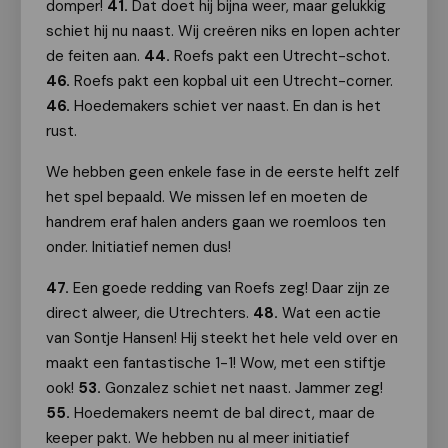
domper!
41.
Dat doet hij bijna weer, maar gelukkig
schiet hij nu naast. Wij creëren niks en lopen achter
de feiten aan.
44.
Roefs pakt een Utrecht-schot.
46.
Roefs pakt een kopbal uit een Utrecht-corner.
46.
Hoedemakers schiet ver naast. En dan is het
rust.
We hebben geen enkele fase in de eerste helft zelf
het spel bepaald. We missen lef en moeten de
handrem eraf halen anders gaan we roemloos ten
onder. Initiatief nemen dus!
47.
Een goede redding van Roefs zeg! Daar zijn ze
direct alweer, die Utrechters.
48.
Wat een actie
van Sontje Hansen! Hij steekt het hele veld over en
maakt een fantastische 1-1! Wow, met een stiftje
ook!
53.
Gonzalez schiet net naast. Jammer zeg!
55.
Hoedemakers neemt de bal direct, maar de
keeper pakt. We hebben nu al meer initiatief