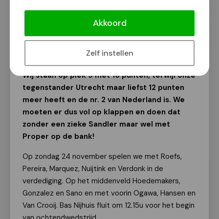
Verliezend NEC mist lef tegen
Utrecht 1-2!
Akkoord
Tekst: John Vrolijks | Foto: Broer van den Boom
24 november 2024
Zelf instellen
Wij staan op plek 9 met 16 punten, terwijl onze
tegenstander Utrecht maar liefst 12 punten
meer heeft en de nr. 2 van Nederland is. We
moeten er dus vol op klappen en doen dat
zonder een zieke Sandler maar wel met
Proper op de bank!
Op zondag 24 november spelen we met Roefs,
Pereira, Marquez, Nuijtink en Verdonk in de
verdediging. Op het middenveld Hoedemakers,
Gonzalez en Sano en met voorin Ogawa, Hansen en
Van Crooij. Bas Nijhuis fluit om 12.15u voor het begin
van ochtendwedstrijd.