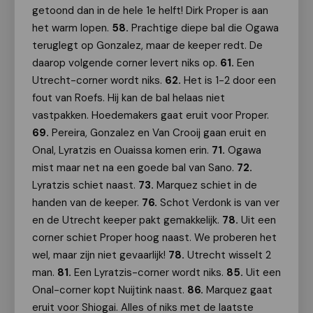
getoond dan in de hele 1e helft! Dirk Proper is aan
het warm lopen.
58.
Prachtige diepe bal die Ogawa
teruglegt op Gonzalez, maar de keeper redt. De
daarop volgende corner levert niks op.
61.
Een
Utrecht-corner wordt niks.
62.
Het is 1-2 door een
fout van Roefs. Hij kan de bal helaas niet
vastpakken. Hoedemakers gaat eruit voor Proper.
69.
Pereira, Gonzalez en Van Crooij gaan eruit en
Onal, Lyratzis en Ouaissa komen erin.
71.
Ogawa
mist maar net na een goede bal van Sano.
72.
Lyratzis schiet naast.
73.
Marquez schiet in de
handen van de keeper.
76.
Schot Verdonk is van ver
en de Utrecht keeper pakt gemakkelijk.
78.
Uit een
corner schiet Proper hoog naast. We proberen het
wel, maar zijn niet gevaarlijk!
78.
Utrecht wisselt 2
man.
81.
Een Lyratzis-corner wordt niks.
85.
Uit een
Onal-corner kopt Nuijtink naast.
86.
Marquez gaat
eruit voor Shiogai. Alles of niks met de laatste