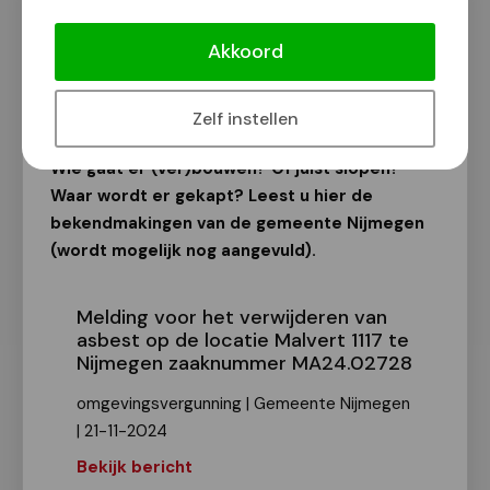
Bekendmakingen van de gemeente
Nijmegen
Akkoord
Van onze redactie
23 november 2024
Zelf instellen
Wie gaat er (ver)bouwen? Of juist slopen?
Waar wordt er gekapt? Leest u hier de
bekendmakingen van de gemeente Nijmegen
(wordt mogelijk nog aangevuld).
Melding voor het verwijderen van
asbest op de locatie Malvert 1117 te
Nijmegen zaaknummer MA24.02728
omgevingsvergunning | Gemeente Nijmegen
| 21-11-2024
Bekijk bericht