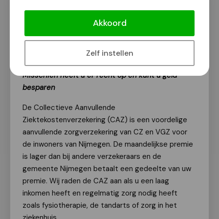
Kent u de Collectieve Aanvullende
Ziektekostenverzekering al?
Akkoord
Van onze redactie
21 november 2024
Zelf instellen
Misschien heeft u er recht op en kunt u geld
besparen
De Collectieve Aanvullende
Ziektekostenverzekering (CAZ) is een voordelige
aanvullende zorgverzekering van CZ en VGZ voor
de inwoners van Nijmegen. De maandelijkse premie
is lager dan bij andere verzekeraars en de
gemeente Nijmegen betaalt een gedeelte van uw
premie. Wij raden de CAZ aan als u een laag
inkomen heeft en regelmatig zorg nodig heeft
zoals fysiotherapie, de tandarts of zorg in het
ziekenhuis.