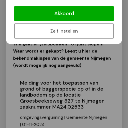
Bekendmakingen van de gemeente
Nijmegen
Akkoord
Van onze redactie
3 november 2024
Zelf instellen
Wie gaat er (ver)bouwen? Of juist slopen?
Waar wordt er gekapt? Leest u hier de
bekendmakingen van de gemeente Nijmegen
(wordt mogelijk nog aangevuld).
Melding voor het toepassen van
grond of baggerspecie op of in de
landbodem op de locatie
Groesbeekseweg 327 te Nijmegen
zaaknummer MA24.02533
omgevingsvergunning | Gemeente Nijmegen
| 01-11-2024