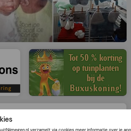
 7 november: mooie spullen voor
kies
André
uitNijmegen.nl verzamelt via cookies meer informatie over je app