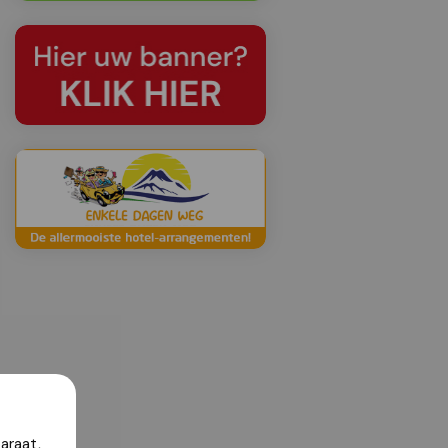
araat,