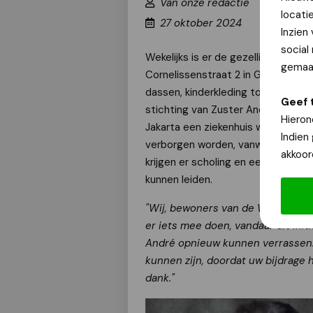
Van onze redactie
locati
27 oktober 2024
Inzien
social
Wekelijks is er de gezellige OBG-w
gemaak
Cornelissenstraat 2 in Galgenveld.
dassen, kinderkleding tot eierwar
Geef 
stichting van Zuster André. Zij gin
Hieron
Jakarta een ziekenhuis waar gehand
Indien
verborgen worden, vanwege o.a. o
akkoor
krijgen er scholing en een opleidin
kunnen leiden.
"Wij, bewoners van de Weyer, hebb
er iets mee doen, vandaar dit init
André opnieuw kunnen verrassen.
kunnen zijn, doordat uw bijdrage 
dank."