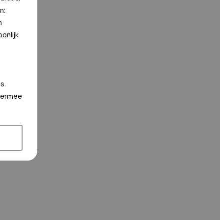
n:
n
onlijk
s.
hiermee