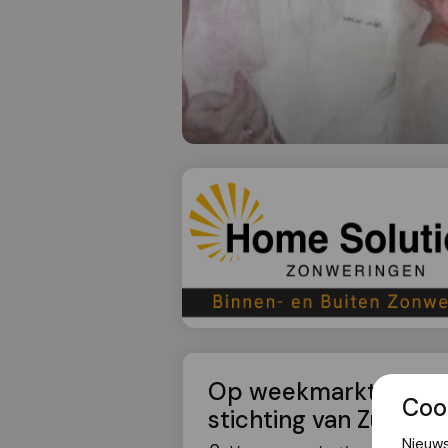
Op weekmarkt OBG op
Coo
stichting van Zuster 
Nieuws