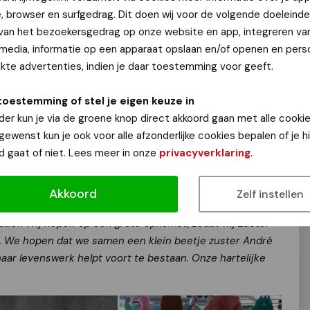
e, browser en surfgedrag. Dit doen wij voor de volgende doeleinde
 van het bezoekersgedrag op onze website en app, integreren va
 media, informatie op een apparaat opslaan en/of openen en perso
eekmarkt op donderdag (van 10 tot 12 uur) op de Prf.
te advertenties, indien je daar toestemming voor geeft.
 Op 7 november is er een speciale verkoop, van boa’s tot
mers etc. De opbrengst hiervan gaat geheel naar de
toestemming of stel je eigen keuze in
g ruim 40 jaar geleden naar Java, Indonesië, stichtte in
der kun je via de groene knop direct akkoord gaan met alle cookie
icapte kinderen - die in eigen huis verwaarloosd en
 gewenst kun je ook voor alle afzonderlijke cookies bepalen of je 
pen gehemelte, klompvoetjes - worden geopereerd. Zij
d gaat of niet. Lees meer in onze
privacyverklaring
.
g, waardoor zij, volwassen geworden, zelfstandig hun leven
Akkoord
Zelf instellen
en veel artikelen voor de markt zelf gemaakt en wilden
iatief. Wij hopen op een grote opkomst, zodat wij Zuster
 We hopen dat we samen een klein beetje zuster André
haar levenswerk helpt voort te bestaan. Onze hartelijke