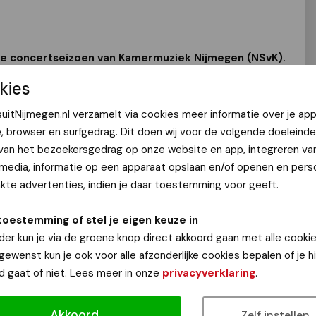
e concertseizoen van Kamermuziek Nijmegen (NSvK).
elfstandige stichting ruim
zeshonderd
concerten
kies
namen uit de internationale muziekwereld in De
uitNijmegen.nl verzamelt via cookies meer informatie over je app
e, browser en surfgedrag. Dit doen wij voor de volgende doeleinde
te internationale musici op ons affiche. Het is niet voor
 van het bezoekersgedrag op onze website en app, integreren va
op NPO-radio te horen zijn. Echt een unieke serie vol
 media, informatie op een apparaat opslaan en/of openen en perso
veau, en dat gewoon aan het Keizer Karelplein in Nijmegen.
te advertenties, indien je daar toestemming voor geeft.
toestemming of stel je eigen keuze in
op zaterdagmiddag 2 november met jong en oud ons 75-
der kun je via de groene knop direct akkoord gaan met alle cookie
n De Vereeniging zetten we dan wijd open, en iedereen is
 gewenst kun je ook voor alle afzonderlijke cookies bepalen of je 
rij toegankelijke ‘Feest voor oren’ met muziektheater en
d gaat of niet. Lees meer in onze
privacyverklaring
.
mbles."
ieknijmegen.nl
.
Akkoord
Zelf instellen