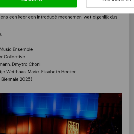
nnementen voor alle acht concerten zijn via
n bij
Boekhandel Roelants
te koop. Iedere
ns een keer een introducé meenemen, wat eigenlijk dus
s
 Music Ensemble
r Collective
rmann, Dmytro Choni
tje Weithaas, Marie-Elisabeth Hecker
o Biënnale 2025)