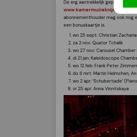
De erg aantrekkelijk geprijsde abo
www.kamermuzieknijmegen.nl
e
abonnementhouder mag ook nog ee
een bonuskaartje is.
wo 25 sept: Christian Zacharia
za 2 nov: Quator Tchalik
wo 27 nov: Carousel Chamber
di 21 jan: Kaleidoscope Chambe
wo 12 feb: Frank Peter Zimme
do 6 mrt: Martin Helmchen, An
wo 2 apr: ‘Schubertiade’ (Pian
vr 25 apr: Anna Vinnitskaya