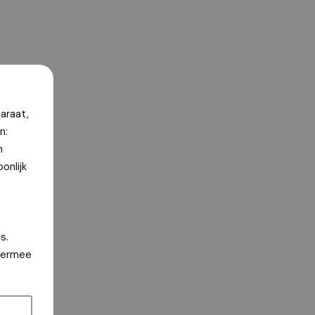
araat,
n:
n
onlijk
s.
hiermee