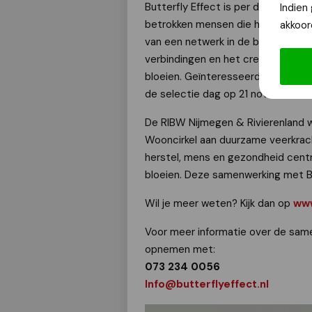
Butterfly Effect is per direct op zo
Indien
betrokken mensen die het contact
akkoor
van een netwerk in de buurt. Buurt
verbindingen en het creëren van 
bloeien. Geïnteresseerden kunnen 
de selectie dag op 21 november.
De RIBW Nijmegen & Rivierenland 
Wooncirkel aan duurzame veerkra
herstel, mens en gezondheid cent
bloeien. Deze samenwerking met But
Wil je meer weten? Kijk dan op
www
Voor meer informatie over de same
opnemen met:
073 234 0056
Info@butterflyeffect.nl