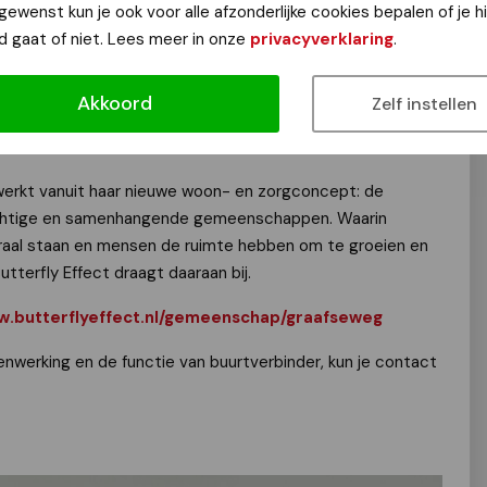
ek naar deze **buurtverbinders**. Dit zijn sociale,
 gewenst kun je ook voor alle afzonderlijke cookies bepalen of je 
 tussen bewoners stimuleren en helpen bij het opbouwen
d gaat of niet. Lees meer in onze
privacyverklaring
.
verbinders spelen een cruciale rol in het bevorderen van
een zorgzame gemeenschap waarin talenten kunnen
Akkoord
Zelf instellen
zich via de website van Butterfly Effect aanmelden voor
werkt vanuit haar nieuwe woon- en zorgconcept: de
chtige en samenhangende gemeenschappen. Waarin
raal staan en mensen de ruimte hebben om te groeien en
terfly Effect draagt daaraan bij.
.butterflyeffect.nl/gemeenschap/graafseweg
nwerking en de functie van buurtverbinder, kun je contact