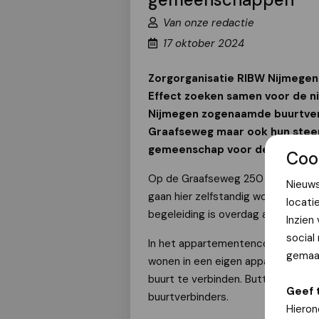
Van onze redactie
17 oktober 2024
Zorgorganisatie RIBW Nijmegen 
Effect zoeken samen voor de n
Nijmegen zogenaamde buurtverb
Graafseweg maar ook hun steen
gemeenschap voor de bewoners
Coo
Op de Graafseweg 250 wonen in 2
Nieuws
gaan hier zelfstandig wonen in kl
locati
begeleiding is overdag aanwezig en
Inzien
social
In het appartementencomplex zijn 
gemaak
wonen in een eigen appartement m
buurt te verbinden. Butterfly Effe
Geef 
buurtverbinders.
Hieron