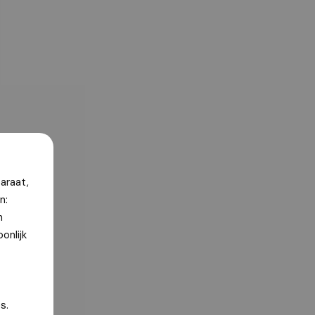
araat,
n:
n
onlijk
s.