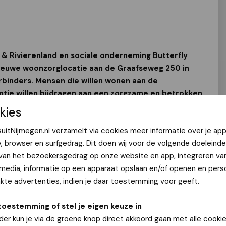
& Rivierenland en sociale onderneming Butterfly
ieuwe woonzorglocatie aan de Graafseweg 250 in
inders. Mensen die willen wonen aan de
tje willen bijdragen aan een zorgzame en betrokken
 van deze locatie en hun omgeving.
kies
025 29 mensen met een psychische kwetsbaarheid. Zij
uitNijmegen.nl verzamelt via cookies meer informatie over je app
eine bewonersgroepen, onder begeleiding van de RIBW. De
e, browser en surfgedrag. Dit doen wij voor de volgende doeleinde
 in de avond en nacht aanwezig of bereikbaar.
 van het bezoekersgedrag op onze website en app, integreren va
 media, informatie op een apparaat opslaan en/of openen en perso
zes appartementen beschikbaar voor buurtverbinders. Zij
te advertenties, indien je daar toestemming voor geeft.
aar zijn er ook om de bewoners met elkaar en met de
ct richt zich op het werven en coachen van deze
toestemming of stel je eigen keuze in
der kun je via de groene knop direct akkoord gaan met alle cookie