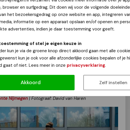
uitNijmegen.nl verzamelt via cookies meer informatie over je app
 David van Haren
e, browser en surfgedrag. Dit doen wij voor de volgende doeleinde
 van het bezoekersgedrag op onze website en app, integreren va
 media, informatie op een apparaat opslaan en/of openen en perso
 handje helpen. Op 15 en 16 november zijn er weer
gratis
te advertenties, indien je daar toestemming voor geeft.
zijn van een plek op de lijst? Kijk dan snel voor meer info op
gelophaaldagen-2024
.
toestemming of stel je eigen keuze in
erhard met tegels. Regenwater kan hier niet doorheen. En
der kun je via de groene knop direct akkoord gaan met alle cookie
stroomt het regenwater direct het riool in wat het riool
 gewenst kun je ook voor alle afzonderlijke cookies bepalen of je 
ist goed gebruiken als het langere tijd droog is. Als de
d gaat of niet. Lees meer in onze
privacyverklaring
.
ater in de bodem en vult dat het grondwater aan. Vlinders,
e tuin nodig om te overleven in de stad. Doe jij mee door
Akkoord
Zelf instellen
en voor groen? Dan haalt de gemeente gratis je tegels op.
nte Nijmegen
| Fotograaf: David van Haren