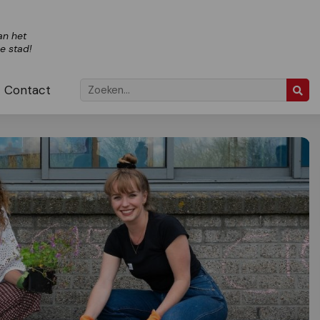
an het
ze stad!
Contact