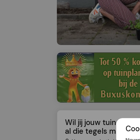
Wil jij jouw tuin verg
Coo
al die tegels moet d