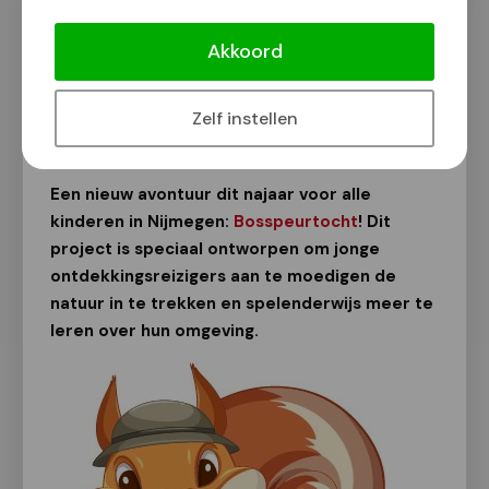
Kinderen kunnen deelnemen aan een
leuke speurtocht in het bos met
Akkoord
Eekhoorn Freddy
Van onze redactie
Zelf instellen
9 oktober 2024
Een nieuw avontuur dit najaar voor alle
kinderen in Nijmegen:
Bosspeurtocht
! Dit
project is speciaal ontworpen om jonge
ontdekkingsreizigers aan te moedigen de
natuur in te trekken en spelenderwijs meer te
leren over hun omgeving.