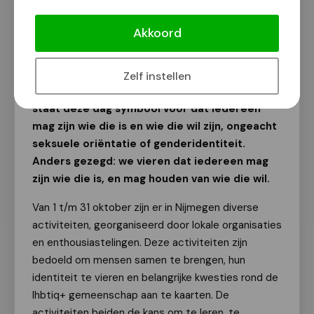
Activiteiten rondom Coming Out Dag
Akkoord
Van onze redactie | Fotograaf: Geert Timmer
3 oktober 2024
Zelf instellen
Op 11 oktober is het Coming Out Dag. Elk jaar
staat deze dag symbool voor dat iedereen
mag zijn wie die is en wie die wil zijn, ongeacht
seksuele oriëntatie of genderidentiteit.
Anders gezegd: we vieren dat iedereen mag
zijn wie die is, en mag houden van wie die wil.
Van 1 t/m 31 oktober zijn er in Nijmegen diverse
activiteiten, georganiseerd door lokale organisaties
en enthousiastelingen. Deze activiteiten zijn
bedoeld om mensen samen te brengen, hun
identiteit te vieren en belangrijke kwesties rond de
lhbtiq+ gemeenschap aan te kaarten. De
activiteiten beiden de kans om te leren, te