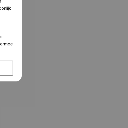
n
onlijk
s.
hiermee