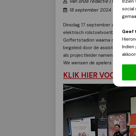
Van onze redactie | Fotograaf:
Inzien
social
18 september 2024
gemaak
Dinsdag 17 september zijn er voor 
Geef 
elektrisch rolstoelvoetbalteam. De
Hieron
Goffertstadion waarna de onderte
Indien
begeleid door de assistent-trainer
akkoor
als projectleider namens N.E.C. Ma
We wensen de spelers veel succ
KLIK HIER VOOR ON