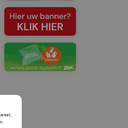
araat,
n: