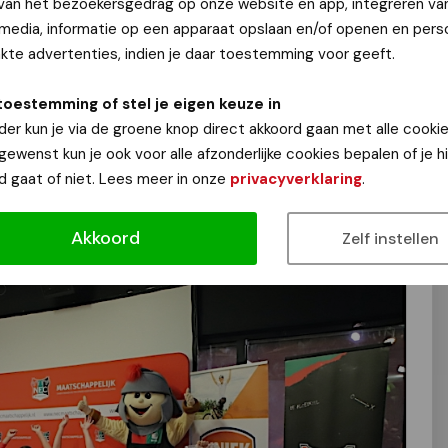
 Geert Timmer
 van het bezoekersgedrag op onze website en app, integreren va
 media, informatie op een apparaat opslaan en/of openen en perso
te advertenties, indien je daar toestemming voor geeft.
het derde jaar op rij de contractondertekeningen van het
toestemming of stel je eigen keuze in
 spelers verzamelden zich vanaf 17.00 uur in het
der kun je via de groene knop direct akkoord gaan met alle cookie
keningen startten. De contractondertekening werd
 gewenst kun je ook voor alle afzonderlijke cookies bepalen of je 
 van het eerste elftal, Mark Otten. Ivo Westerweele was
d gaat of niet. Lees meer in onze
privacyverklaring
.
atschappelijk aanwezig.
es!
Akkoord
Zelf instellen
S FOTOVERSLAG