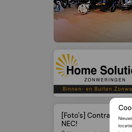
Coo
[Foto's] Contracten 
Nieuws
NEC!
locati