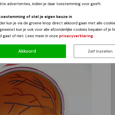
te advertenties, indien je daar toestemming voor geeft.
cula Café in Nijmegen. Op deze eerste bijeenkomst
toestemming of stel je eigen keuze in
 over de activiteiten van de MaculaVereniging. Ook zal
der kun je via de groene knop direct akkoord gaan met alle cookie
 komende bijeenkomsten zal worden gedaan. Vast onderdeel
 gewenst kun je ook voor alle afzonderlijke cookies bepalen of je 
ringen met maculadegeneratie en het delen van ideeën.
d gaat of niet. Lees meer in onze
privacyverklaring
.
tot 16.00 uur van harte welkom in het gebouw van Visio,
ost. De inloop is vanaf 13.30 uur. Toegang is gratis. Wel
Akkoord
Zelf instellen
@home.nl
of via
06 22 67 95 45
.