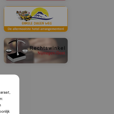
araat,
n:
n
onlijk