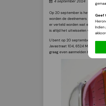
4 september 2024
gemaak
Op 20 september is het eerste Ma
Geef 
worden de deelnemers geïnformeerd
Hieron
er verteld worden wat er zo al de
Indien
is altijd het uitwisselen van erva
akkoor
U bent op 20 september van 14.00 
Javastraat 104, 6524 MJ Nijmegen-O
graag even aanmelden bij
fstrijk