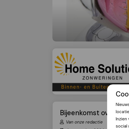
Coo
Nieuws
Bijeenkomst over ma
locati
Inzien
Van onze redactie
social