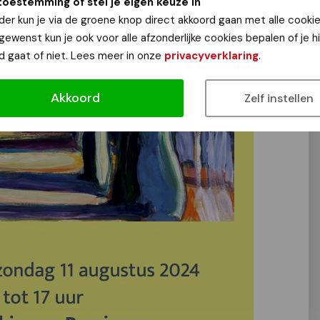
toestemming of stel je eigen keuze in
der kun je via de groene knop direct akkoord gaan met alle cookie
 gewenst kun je ook voor alle afzonderlijke cookies bepalen of je 
d gaat of niet. Lees meer in onze
privacyverklaring
.
Akkoord
Zelf instellen