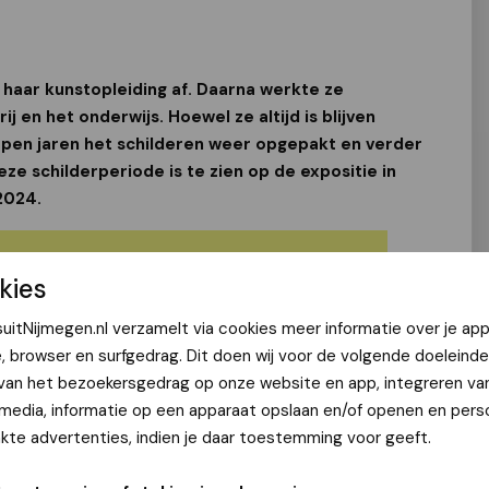
 haar kunstopleiding af. Daarna werkte ze
j en het onderwijs. Hoewel ze altijd is blijven
open jaren het schilderen weer opgepakt en verder
eze schilderperiode is te zien op de expositie in
2024.
kies
uitNijmegen.nl verzamelt via cookies meer informatie over je app
e, browser en surfgedrag. Dit doen wij voor de volgende doeleinde
 van het bezoekersgedrag op onze website en app, integreren va
 media, informatie op een apparaat opslaan en/of openen en perso
te advertenties, indien je daar toestemming voor geeft.