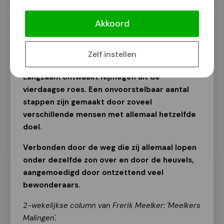
[column] Meelkers Malingen,
Middelpunt Van De Wereld.
Akkoord
Door: Frerik Meelker
24 juli 2024
Zelf instellen
Langzaam ontwaakt Nijmegen uit de
vierdaagse roes. Een onvoorstelbaar aantal
stappen zijn gemaakt door zoveel
verschillende mensen met allemaal hetzelfde
doel.
Verbonden door de weg die zij allemaal lopen
onder dezelfde zon over en door de heuvels,
aangemoedigd door ontzettend veel
bewonderaars.
2-wekelijkse column van Frerik Meelker: 'Meelkers
Malingen'.