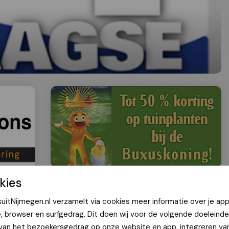
kies
kers reageert op aankondiging
uitNijmegen.nl verzamelt via cookies meer informatie over je app
stine tijdens 4Daagse
e, browser en surfgedrag. Dit doen wij voor de volgende doeleinde
 van het bezoekersgedrag op onze website en app, integreren va