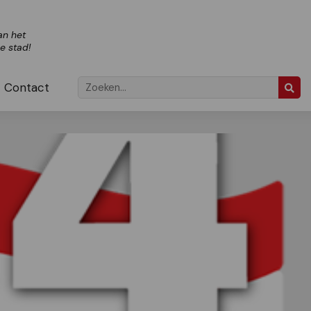
an het
ze stad!
Contact