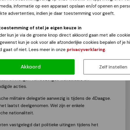
 media, informatie op een apparaat opslaan en/of openen en perso
te advertenties, indien je daar toestemming voor geeft.
nkondiging van Nijmegen4Palestine over mogelijke
toestemming of stel je eigen keuze in
 de 4Daagse en het opzetten van een geweldloze
der kun je via de groene knop direct akkoord gaan met alle cookie
ruls zojuist een bericht naar buiten gebracht. Aanvullend
 gewenst kun je ook voor alle afzonderlijke cookies bepalen of je 
ie van de 4Daagse, de volgende verklaring afleggen:
d gaat of niet. Lees meer in onze
privacyverklaring
.
Palestine van plan is langs de route van de 4Daagse te
he deelnemers (al dan niet verbonden aan het Israëlische
Akkoord
Zelf instellen
rs in de gaten te houden en te verzoeken de stad te
hten ontvangen van bezorgde wandelaars en
digde acties.
lische militaire delegatie aanwezig is tijdens de 4Daagse.
het laatst deelgenomen. Wel zijn er enkele
he nationaliteit.
ten vastgelegd dat politieke uitingen tijdens het