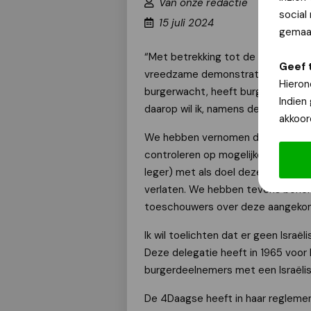
Van onze redactie
social
15 juli 2024
gemaak
“Met betrekking tot de recente aa
Geef 
vreedzame demonstraties tijdens
Hieron
burgerwacht, heeft burgemeester B
Indien
daarop wil ik, namens de organisat
akkoor
We hebben vernomen dat Nijmegen4
controleren op mogelijke Israëlisc
leger) met als doel deze deelneme
verlaten. We hebben tevens beric
toeschouwers over deze aangekon
Ik wil toelichten dat er geen Israë
Deze delegatie heeft in 1965 voor 
burgerdeelnemers met een Israëlisc
De 4Daagse heeft in haar reglemen