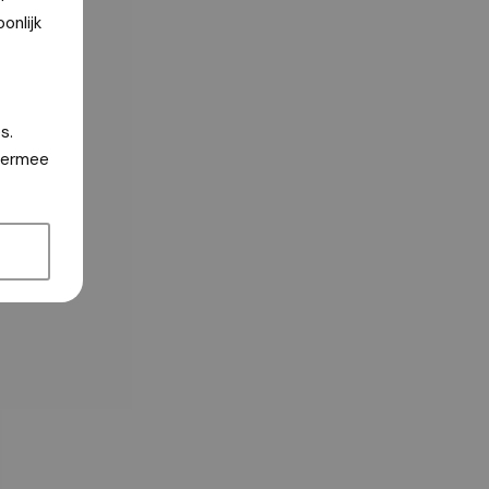
onlijk
s.
hiermee