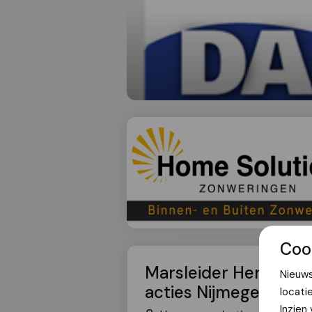
Coo
Marsleider Henny Sac
Nieuws
acties Nijmegen4Pale
locati
Inzien