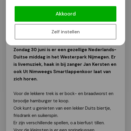
Bockworst, bier, livemuziek en
smartlappen in het Westerpark
Akkoord
Nijmegen!
Van onze redactie
Zelf instellen
29 juni 2024
Zondag 30 juni is er een gezellige Nederlands-
Duitse middag in het Westerpark Nijmegen. Er
is livemuziek, haak in bij zanger Jan Kersten en
ook Ut Nimweegs Smartlappenkoor laat van
zich horen.
Voor de lekkere trek is er bock- en braadworst en
broodje hamburger te koop.
Ook kunt u genieten van een lekker Duits biertje,
frisdrank en suikerspin.
Er zijn verschillende spellen, o.a bierfust tillen.
Voor de kleinsten is er een springkussen