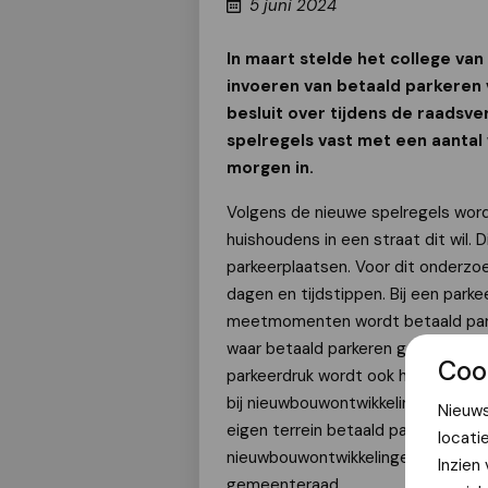
5 juni 2024
In maart stelde het college va
invoeren van betaald parkeren
besluit over tijdens de raadsv
spelregels vast met een aantal 
morgen in.
Volgens de nieuwe spelregels wo
huishoudens in een straat dit wil.
parkeerplaatsen. Voor dit onderz
dagen en tijdstippen. Bij een par
meetmomenten wordt betaald parke
waar betaald parkeren geldt, wordt 
Coo
parkeerdruk wordt ook hier betaald
bij nieuwbouwontwikkelingen met 
Nieuws
eigen terrein betaald parkeren ing
locati
nieuwbouwontwikkelingen met meer
Inzien
gemeenteraad.