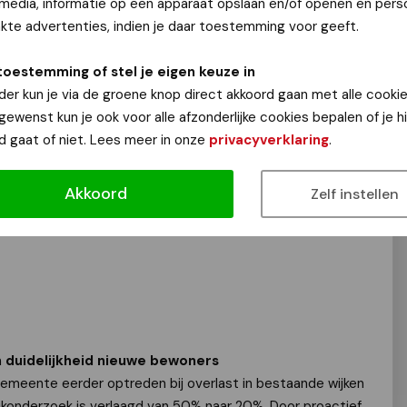
 media, informatie op een apparaat opslaan en/of openen en perso
te advertenties, indien je daar toestemming voor geeft.
j nieuwbouw met meer dan 50 woningen
aald parkeren ingevoerd bij nieuwbouwontwikkelingen met
toestemming of stel je eigen keuze in
eergelegenheid op eigen terrein:
der kun je via de groene knop direct akkoord gaan met alle cookie
 gewenst kun je ook voor alle afzonderlijke cookies bepalen of je 
d gaat of niet. Lees meer in onze
privacyverklaring
.
Akkoord
Zelf instellen
n duidelijkheid nieuwe bewoners
emeente eerder optreden bij overlast in bestaande wijken
konderzoek is verlaagd van 50% naar 20%. Door proactief