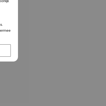
onlijk
s.
hiermee