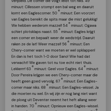
verijdeld. De corner die volgt leidt tot niks. 49
minuut: Cillessen stompt een bal weg en daaruit
e
komt een Eaglescorner. 50
minuut: Een voorzet
van Eagles bereikt de spits maar die mist gelukkig!
e
We hebben wederom mazzel! 54
minuut: Ogawa
e
schiet plotsklaps naast. 55
minuut: Eagles krijgt
een corner en bepaalt weer de wedstrijd. Daaruit
e
raken ze de lat! Weer mazzel! 56
minuut: Een
Chery-corner want we moeten er wel opklappen!
En dan is het toch 1-0 door Sano! Wie had dat
verwacht! We gaven tot nu toe echt niet thuis.
e
e
Lekkerrr! 63
minuut: Geel voor Eagles. 64
minuut:
Door Pereira krijgen we een Chery-corner maar die
e
heeft geen goed vervolg. 67
minuut: Een Eagles-
e
corner maar niks. 68
minuut: Een Eagles-wissel. Ja
die moeten nu wel. En wij zijn er nog lang niet want
de ploeg uit Deventer neemt het heft allang weer
e
in handen. 70
minuut: Opnieuw een Eagles-wissel.
e