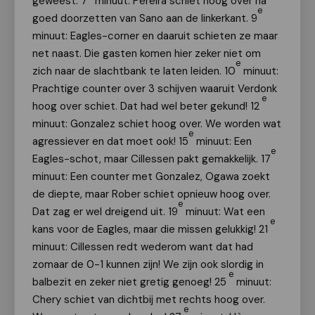
geweest. 7
minuut: Pereira schiet hoog over na
e
goed doorzetten van Sano aan de linkerkant. 9
minuut: Eagles-corner en daaruit schieten ze maar
net naast. Die gasten komen hier zeker niet om
e
zich naar de slachtbank te laten leiden. 10
minuut:
Prachtige counter over 3 schijven waaruit Verdonk
e
hoog over schiet. Dat had wel beter gekund! 12
minuut: Gonzalez schiet hoog over. We worden wat
e
agressiever en dat moet ook! 15
minuut: Een
e
Eagles-schot, maar Cillessen pakt gemakkelijk. 17
minuut: Een counter met Gonzalez, Ogawa zoekt
de diepte, maar Rober schiet opnieuw hoog over.
e
Dat zag er wel dreigend uit. 19
minuut: Wat een
e
kans voor de Eagles, maar die missen gelukkig! 21
minuut: Cillessen redt wederom want dat had
zomaar de 0-1 kunnen zijn! We zijn ook slordig in
e
balbezit en zeker niet gretig genoeg! 25
minuut:
Chery schiet van dichtbij met rechts hoog over.
e