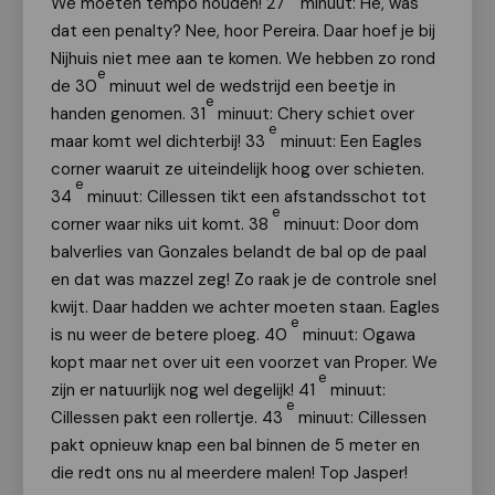
We moeten tempo houden! 27
minuut: Hè, was
dat een penalty? Nee, hoor Pereira. Daar hoef je bij
Nijhuis niet mee aan te komen. We hebben zo rond
e
de 30
minuut wel de wedstrijd een beetje in
e
handen genomen. 31
minuut: Chery schiet over
e
maar komt wel dichterbij! 33
minuut: Een Eagles
corner waaruit ze uiteindelijk hoog over schieten.
e
34
minuut: Cillessen tikt een afstandsschot tot
e
corner waar niks uit komt. 38
minuut: Door dom
balverlies van Gonzales belandt de bal op de paal
en dat was mazzel zeg! Zo raak je de controle snel
kwijt. Daar hadden we achter moeten staan. Eagles
e
is nu weer de betere ploeg. 40
minuut: Ogawa
kopt maar net over uit een voorzet van Proper. We
e
zijn er natuurlijk nog wel degelijk! 41
minuut:
e
Cillessen pakt een rollertje. 43
minuut: Cillessen
pakt opnieuw knap een bal binnen de 5 meter en
die redt ons nu al meerdere malen! Top Jasper!