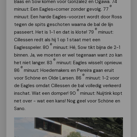
Baas en Sow komen voor Gonzalez en Ogawa. 74
e
minuut: Een Eagles=corner zonder gevolg. 77
minuut: Een harde Eagles-voorzet wordt door Ross
tegen de spits geschoten waarna de bal de lijn
e
passeert. Het is 1-1 en dat is klote! 79
minuut:
Cillessen redt als hij 1 op 1 staat met een
e
Eaglesspeler. 80
minuut: Hé, Sow tikt bijna de 2-1
binnen. Ja, we moeten er wel tegenaan want zo kan
e
het niet langer. 83
minuut: Eagles wisselt opnieuw.
e
86
minuut: Hoedemakers en Pereira gaan eruit
e
voor Schöne en Olde Larsen. 86
minuut: 1-2 voor
de Eagles omdat Cillessen de bal volledig verkeerd
e
inschat. Wat een domper! 90
minuut: Nuijtink kopt
net over - wat een kans! Nog geel voor Schöne en
Sano.