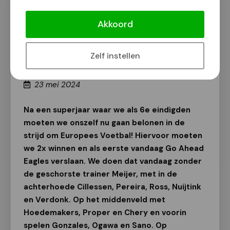
NEC met 1-2 onderuit tegen GA
Eagles in Play Offs!
Akkoord
NEC
Zelf instellen
Fotograaf Broer van den Boom - Tekst John
Vrolijks
23 mei 2024
Na een superjaar waar we als 6e eindigden
moeten we onszelf nu gaan belonen in de
strijd om Europees Voetbal! Hiervoor moeten
we 2x winnen en als eerste vandaag Go Ahead
Eagles verslaan. We doen dat vandaag zonder
de geschorste trainer Meijer, met in de
achterhoede Cillessen, Pereira, Ross, Nuijtink
en Verdonk. Op het middenveld met
Hoedemakers, Proper en Chery en voorin
spelen Gonzales, Ogawa en Sano. Op