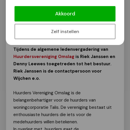
Riek Janssen en Denny Leewes
toegetreden tot bestuur
Akkoord
Huurdersvereniging Omslag
Van onze redactie
Zelf instellen
19 mei 2024
Tijdens de algemene ledenvergadering van
Huurdersvereniging Omslag
is Riek Janssen en
Denny Leewes toegetreden tot het bestuur.
Riek Janssen is de contactpersoon voor
Wijchen e.o.
Huurders Vereniging Omslag is de
belangenbehartiger voor de huurders van
woningcorporatie Talis. De vereniging bestaat uit
enthousiaste huurders die iets voor de
medehuurders willen betekenen.
In overleg met huurders gaat de