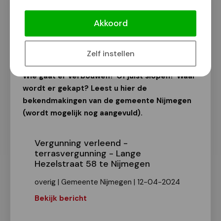
Bekendmakingen van de gemeente
Nijmegen
Akkoord
Van onze redactie
14 april 2024
Zelf instellen
Wie gaat er verbouwen? Of juist slopen? Waar
wordt er gekapt? Leest u hier de
bekendmakingen van de gemeente Nijmegen
(wordt mogelijk nog aangevuld).
Vergunning verleend -
terrasvergunning - Lange
Hezelstraat 58 te Nijmegen
overig | Gemeente Nijmegen | 12-04-2024
Bekijk bericht