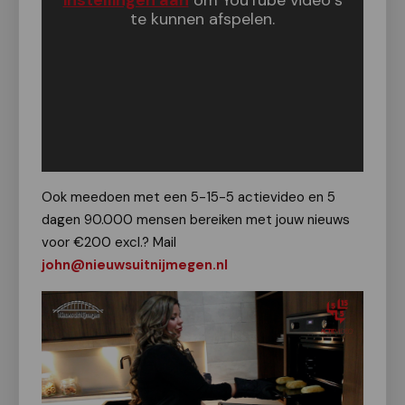
instellingen aan
om YouTube video´s
te kunnen afspelen.
Ook meedoen met een 5-15-5 actievideo en 5
dagen 90.000 mensen bereiken met jouw nieuws
voor €200 excl.? Mail
john@nieuwsuitnijmegen.nl