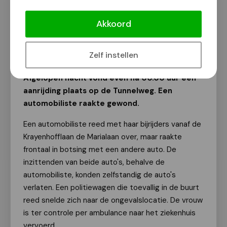
Gewonde bij frontale aanrijding op
Tunnelweg
Akkoord
Van onze redactie
29 maart 2024
Zelf instellen
Afgelopen nacht vond even na 00.00 uur een
aanrijding plaats op de Tunnelweg. Een
automobiliste raakte gewond.
Een automobiliste reed met haar bijrijders vanaf de
Krayenhofflaan de Marialaan over, maar raakte
frontaal in botsing met een andere auto. De
inzittenden van beide auto's, behalve de
automobiliste, konden zelfstandig de auto's
verlaten. Een politiewagen die toevallig in de buurt
reed snelde zich naar de ongevalslocatie. De vrouw
is ter controle per ambulance naar het ziekenhuis
vervoerd.