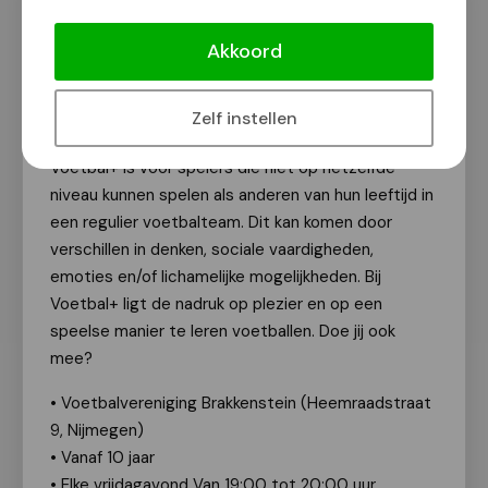
Doe mee met Voetbal+ bij RKSV
Brakkenstein
Akkoord
Van onze redactie
21 maart 2024
Zelf instellen
Voetbal+ is voor spelers die niet op hetzelfde
niveau kunnen spelen als anderen van hun leeftijd in
een regulier voetbalteam. Dit kan komen door
verschillen in denken, sociale vaardigheden,
emoties en/of lichamelijke mogelijkheden. Bij
Voetbal+ ligt de nadruk op plezier en op een
speelse manier te leren voetballen. Doe jij ook
mee?
• Voetbalvereniging Brakkenstein (Heemraadstraat
9, Nijmegen)
• Vanaf 10 jaar
• Elke vrijdagavond Van 19:00 tot 20:00 uur