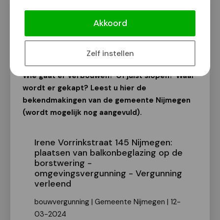
Bekendmakingen van de gemeente
Nijmegen
Akkoord
Van onze redactie
15 maart 2024
Zelf instellen
Wie gaat er verbouwen? Of juist slopen? Waar
wordt er gekapt? Leest u hier de
bekendmakingen van de gemeente Nijmegen
(wordt mogelijk nog aangevuld).
Irene Vorrinkstraat 145 Nijmegen:
plaatsen van balkonbeglazing op de
borstwering -
omgevingsvergunning - Vergunning
verleend
bouwvergunning | Gemeente Nijmegen | 12-
03-2024