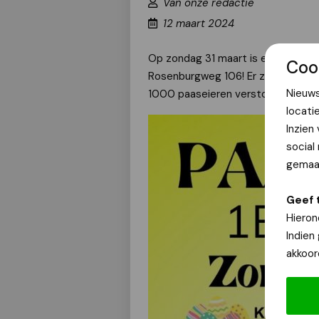
Van onze redactie
12 maart 2024
Op zondag 31 maart is er weer de 
Coo
Rosenburgweg 106! Er zijn nog enke
Nieuws
1000 paaseieren verstopt die je ka
locati
Inzien
social
gemaak
Geef 
Hieron
Indien
akkoor