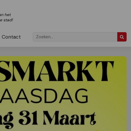
an het
ze stad!
Contact