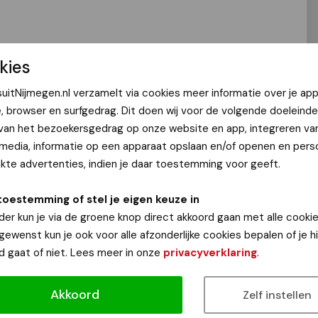
gezellige Paasmarkt bij Used Products aan de Van
kies
le kramen te huur en van 10.00u tot 16.30u zijn er tevens
uitNijmegen.nl verzamelt via cookies meer informatie over je app
n zoeken. Gezellig!
e, browser en surfgedrag. Dit doen wij voor de volgende doeleinde
 van het bezoekersgedrag op onze website en app, integreren va
 media, informatie op een apparaat opslaan en/of openen en perso
te advertenties, indien je daar toestemming voor geeft.
toestemming of stel je eigen keuze in
der kun je via de groene knop direct akkoord gaan met alle cookie
 gewenst kun je ook voor alle afzonderlijke cookies bepalen of je 
d gaat of niet. Lees meer in onze
privacyverklaring
.
Akkoord
Zelf instellen