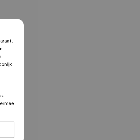
araat,
n:
n
onlijk
s.
hiermee