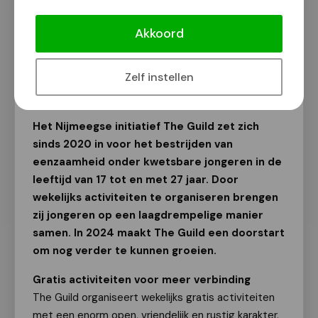
The Guild gaat de strijd aan tegen
eenzaamheid onder kwetsbare
Akkoord
jongeren
Van onze redactie
Zelf instellen
8 maart 2024
Het Nijmeegse initiatief The Guild zet zich
sinds 2020 in voor het bestrijden van
eenzaamheid onder kwetsbare jongeren in de
leeftijd van 17 tot en met 27 jaar. Door
wekelijks activiteiten te organiseren brengen
zij jongeren op een laagdrempelige manier
samen. In 2024 maakt The Guild een doorstart
om nog verder te kunnen groeien.
Gratis activiteiten voor meer verbinding
The Guild organiseert wekelijks gratis activiteiten
met een enorm open, vriendelijk en rustig karakter.