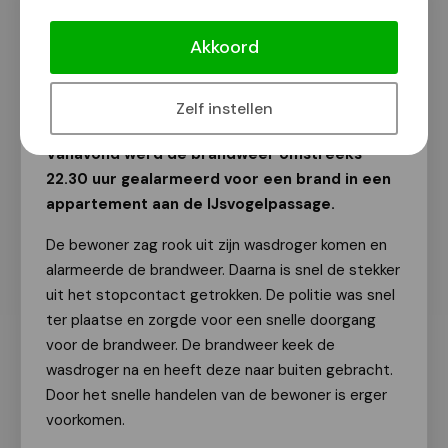
Brandweer haalt rokende wasdroger
uit appartement
Akkoord
Van onze redactie
27 december 2023
Zelf instellen
Vanavond werd de brandweer omstreeks
22.30 uur gealarmeerd voor een brand in een
appartement aan de IJsvogelpassage.
De bewoner zag rook uit zijn wasdroger komen en
alarmeerde de brandweer. Daarna is snel de stekker
uit het stopcontact getrokken. De politie was snel
ter plaatse en zorgde voor een snelle doorgang
voor de brandweer. De brandweer keek de
wasdroger na en heeft deze naar buiten gebracht.
Door het snelle handelen van de bewoner is erger
voorkomen.