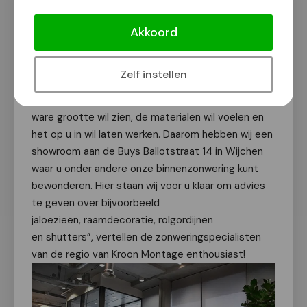
Kroon Montage Zonwering & Rolluiken
wenst u prettige feestdagen!
Akkoord
Van onze redactie
13 december 2023
Zelf instellen
“Wij begrijpen heel goed dat u onze producten op
ware grootte wil zien, de materialen wil voelen en
het op u in wil laten werken. Daarom hebben wij een
showroom aan de Buys Ballotstraat 14 in Wijchen
waar u onder andere onze binnenzonwering kunt
bewonderen. Hier staan wij voor u klaar om advies
te geven over bijvoorbeeld
jaloezieën, raamdecoratie, rolgordijnen
en shutters”, vertellen de zonweringspecialisten
van de regio van Kroon Montage enthousiast!