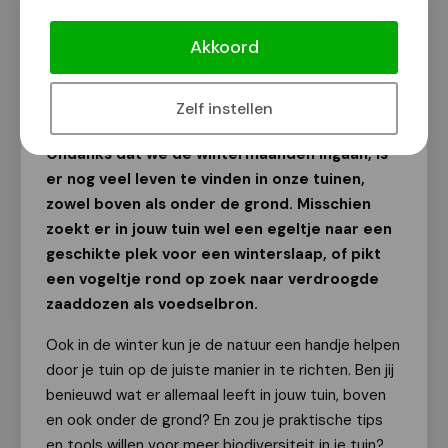
Tuinworkshop voor meer
biodiversiteit!
Akkoord
Van onze redactie
3 december 2023
Zelf instellen
Ondanks dat we de wintermaanden ingaan, is
er nog veel leven te vinden in onze tuinen,
zowel boven als onder de grond. Misschien
zoekt er in jouw tuin wel een egeltje naar een
geschikte plek voor een winterslaap, of pikt
een vogeltje rond op zoek naar verdroogde
zaaddozen als voedselbron.
Ook in de winter kun je de natuur een handje helpen
door je tuin op de juiste manier in te richten. Ben jij
benieuwd wat er allemaal leeft in jouw tuin, boven
en ook onder de grond? En zou je praktische tips
en tools willen voor meer biodiversiteit in je tuin?