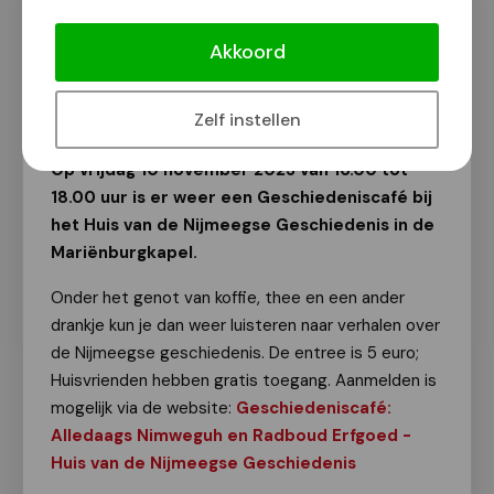
Geschiedeniscafé over het alledaags
leven in Nijmegen 1900-1940
Akkoord
Van onze redactie
27 oktober 2023
Zelf instellen
Op vrijdag 10 november 2023 van 16.00 tot
18.00 uur is er weer een Geschiedeniscafé bij
het Huis van de Nijmeegse Geschiedenis in de
Mariënburgkapel.
Onder het genot van koffie, thee en een ander
drankje kun je dan weer luisteren naar verhalen over
de Nijmeegse geschiedenis. De entree is 5 euro;
Huisvrienden hebben gratis toegang. Aanmelden is
mogelijk via de website:
Geschiedeniscafé:
Alledaags Nimweguh en Radboud Erfgoed -
Huis van de Nijmeegse Geschiedenis