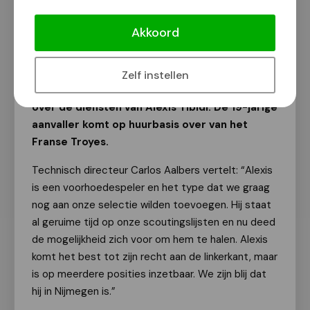
Alexis Tibidi op huurbasis naar N.E.C
Akkoord
Van onze redactie
1 september 2023
Zelf instellen
N.E.C. kan de rest van het seizoen beschikken
over de diensten van Alexis Tibidi. De 19-jarige
aanvaller komt op huurbasis over van het
Franse Troyes.
Technisch directeur Carlos Aalbers vertelt: “Alexis
is een voorhoedespeler en het type dat we graag
nog aan onze selectie wilden toevoegen. Hij staat
al geruime tijd op onze scoutingslijsten en nu deed
de mogelijkheid zich voor om hem te halen. Alexis
komt het best tot zijn recht aan de linkerkant, maar
is op meerdere posities inzetbaar. We zijn blij dat
hij in Nijmegen is.”