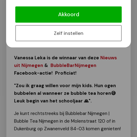
Winnaar van 2 Bubbleteas van
Bubblebar Nijmegen!
Akkoord
Facebook actie
Zelf instellen
Van onze redactie
28 augustus 2023
Vanessa Leka is de winnaar van deze
Nieuws
uit Nijmegen
&
BubbleBarNijmegen
Facebook-actie! Proficiat!
"Zou ik graag willen voor mijn kids. Hun ogen
bubbelen al wanneer ze bubble tea horen😅
Leuk begin van het schooljaar 🙏".
Je kunt rechtstreeks bij Bubblebar Nijmegen |
Bubble Tea Nijmegen in de Molenstraat 120 of in
Dukenburg op Zwanenveld 84-03 komen genieten!