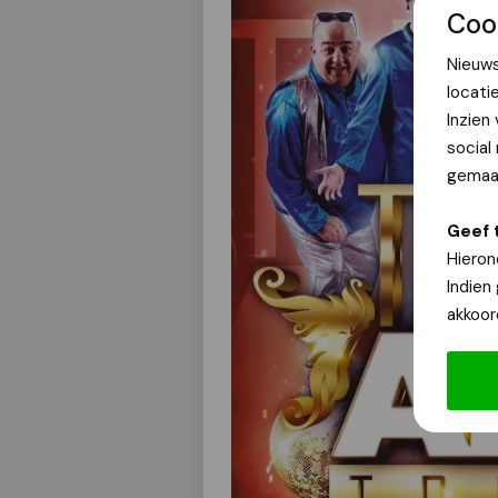
Coo
Nieuws
locati
Inzien
social
gemaak
Geef 
Hieron
Indien
akkoor