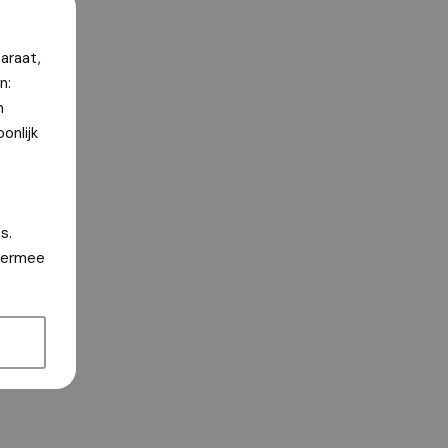
araat,
n:
n
onlijk
s.
hiermee