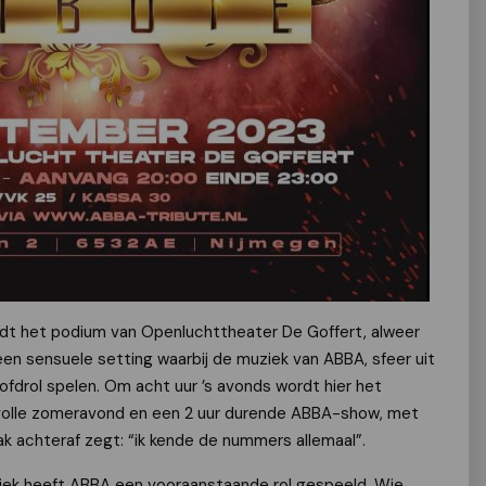
dt het podium van Openluchttheater De Goffert, alweer
en sensuele setting waarbij de muziek van ABBA, sfeer uit
ofdrol spelen. Om acht uur ’s avonds wordt hier het
volle zomeravond en een 2 uur durende ABBA-show, met
ak achteraf zegt: “ik kende de nummers allemaal”.
iek heeft ABBA een vooraanstaande rol gespeeld. Wie