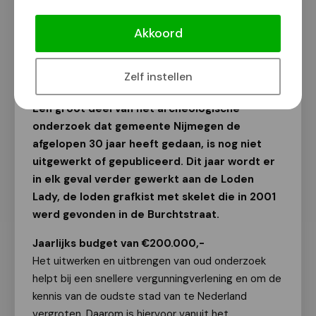
Nijmegen gaat oud archeologisch
onderzoek uitwerken
Akkoord
Van onze redactie
2 juli 2023
Zelf instellen
Een groot deel van het archeologische
onderzoek dat gemeente Nijmegen de
afgelopen 30 jaar heeft gedaan, is nog niet
uitgewerkt of gepubliceerd. Dit jaar wordt er
in elk geval verder gewerkt aan de Loden
Lady, de loden grafkist met skelet die in 2001
werd gevonden in de Burchtstraat.
Jaarlijks budget van €200.000,-
Het uitwerken en uitbrengen van oud onderzoek
helpt bij een snellere vergunningverlening en om de
kennis van de oudste stad van te Nederland
vergroten. Daarom is hiervoor vanuit het