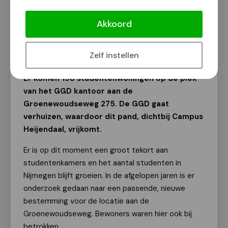
Studentenwoningen op oude plek
GGD Groenewoudseweg
Akkoord
Van onze redactie
22 juni 2023
Zelf instellen
Er komen 198 studentenwoningen op de plek
van het GGD kantoor aan de
Groenewoudseweg 275. De GGD gaat
verhuizen, waardoor dit pand, dichtbij Campus
Heijendaal, vrijkomt.
Er is op dit moment een groot tekort aan
studentenkamers en het aantal studenten in
Nijmegen blijft groeien. In de afgelopen jaren is er
onderzoek gedaan naar een passende, nieuwe
bestemming voor de locatie aan de
Groenewoudseweg. Bewoners waren hier ook bij
betrokken.