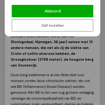
Nijmeegse Siety met chronische
darmziekte beklimt de Grossglockner
Akkoord
Van onze redactie
12 mei 2023
Zelf instellen
Eind juni 2023 beklimt Siety Gerrits
(Koningsdaal, Nijmegen, 38 jaar) samen met 13
andere mensen, die net als zij de ziekte van
Crohn of colitis ulcerosa hebben, de
Grossglockner (3798 meter), de hoogste berg
van Oostenrijk.
Deze berg beklimmen is al een flinke kluif voor
mensen zonder deze chronische ziekten, die ook
wel IBD (Inflammatory Bowel Disease) worden
genoemd. Mét IBD is het een nog grotere uitdaging
vanwege de onvoorspelbaarheid van IBD, en
symptomen zoals vermoeidheid, diarree en buikpijn.