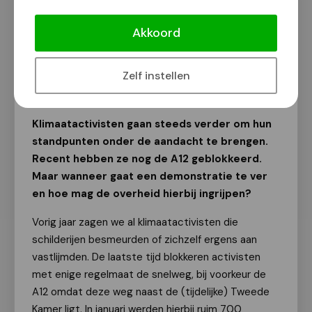
Rechtswinkel Nijmegen-Oost: Van
vastlijmen aan tafel tot snelwegen
Akkoord
blokkeren, waar ligt de grens?
Tekst: Avalanche Straal
Zelf instellen
21 april 2023
Klimaatactivisten gaan steeds verder om hun
standpunten onder de aandacht te brengen.
Recent hebben ze nog de A12 geblokkeerd.
Maar wanneer gaat een demonstratie te ver
en hoe mag de overheid hierbij ingrijpen?
Vorig jaar zagen we al klimaatactivisten die
schilderijen besmeurden of zichzelf ergens aan
vastlijmden. De laatste tijd blokkeren activisten
met enige regelmaat de snelweg, bij voorkeur de
A12 omdat deze weg naast de (tijdelijke) Tweede
Kamer ligt. In januari werden hierbij ruim 700