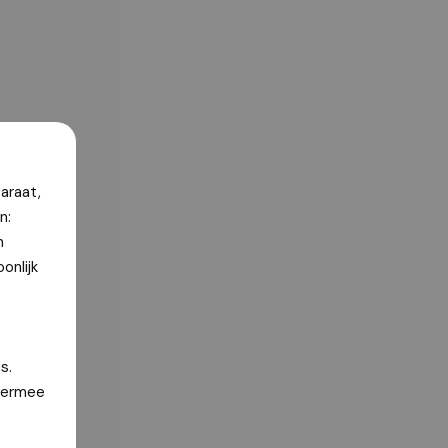
araat,
n:
n
onlijk
s.
hiermee