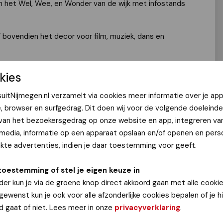
n het Wel, Wee, en Wonder van de wijk met infostands
’ bovendien het decor voor film, muziek, dans en
kies
parkeerplaats aan de Ubbergseveldweg, dus niet aan de
uitNijmegen.nl verzamelt via cookies meer informatie over je app
e, browser en surfgedrag. Dit doen wij voor de volgende doeleinde
ijk gemaakt door: Gemeente Nijmegen, Arno de Laak
 van het bezoekersgedrag op onze website en app, integreren va
rij – Chocolaterie Looijenga.
 media, informatie op een apparaat opslaan en/of openen en perso
te advertenties, indien je daar toestemming voor geeft.
book
en
www.wijkcomiteoost.nl
.
 van Wijkcomité Oost - is al vele jaren een succesvol en
toestemming of stel je eigen keuze in
k. Centraal staat de ontmoeting tussen en met
der kun je via de groene knop direct akkoord gaan met alle cookie
e welkom en de toegang is gratis.
 gewenst kun je ook voor alle afzonderlijke cookies bepalen of je 
d gaat of niet. Lees meer in onze
privacyverklaring
.
@gmail.com