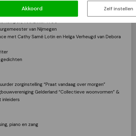
Akkoord
Zelf instellen
da Kempen, voorzitter WCO
 burgemeester van Nijmegen
ance met Cathy Samé Lotin en Helga Verheugd van Debora
iter
n gedichten
urder zorginstelling “Praat vandaag over morgen”
gbouwvereniging Gelderland “Collectieve woonvormen” &
 inleiders
ing, piano en zang