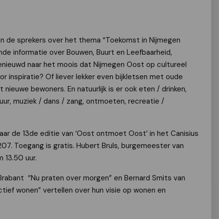
an de sprekers over het thema “Toekomst in Nijmegen
de informatie over Bouwen, Buurt en Leefbaarheid,
enieuwd naar het moois dat Nijmegen Oost op cultureel
or inspiratie? Of liever lekker even bijkletsen met oude
nieuwe bewoners. En natuurlijk is er ook eten / drinken,
ltuur, muziek / dans / zang, ontmoeten, recreatie /
r de 13de editie van ‘Oost ontmoet Oost’ in het Canisius
07. Toegang is gratis. Hubert Bruls, burgemeester van
 13.50 uur.
rabant “Nu praten over morgen” en Bernard Smits van
ctief wonen” vertellen over hun visie op wonen en