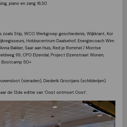
sing, piano en zang 16.30
ds zoals Stip, WCO Werkgroep geschiedenis, Wijkkrant, Kor
jkregisseurs, Hobbycentrum Daalsehof, Energiecoach Wim
 Anna Bakker, Saar aan Huis, Red je Rommel / Montse
veldweg 99, CPO Elzendal, Project Elzenstraat Wonen,
 en Bootcamp 50+
ersloot (sieraden), Diederik Grootjans (schilderijen).
aar de 13de editie van ‘Oost ontmoet Oost’.