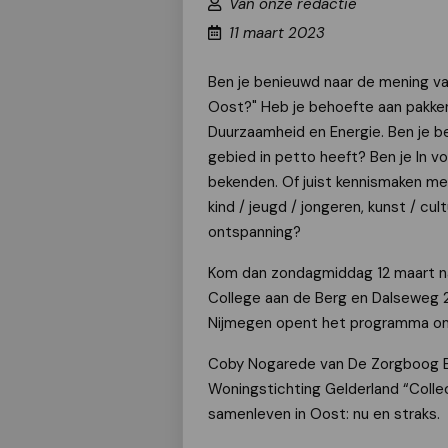
Van onze redactie
11 maart 2023
Ben je benieuwd naar de mening v
Oost?" Heb je behoefte aan pakken
Duurzaamheid en Energie. Ben je b
gebied in petto heeft? Ben je In vo
bekenden. Of juist kennismaken met 
kind / jeugd / jongeren, kunst / cu
ontspanning?
Kom dan zondagmiddag 12 maart naa
College aan de Berg en Dalseweg 2
Nijmegen opent het programma om
Coby Nogarede van De Zorgboog B
Woningstichting Gelderland “Colle
samenleven in Oost: nu en straks.