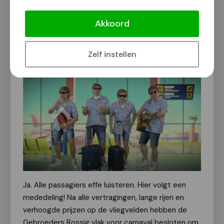
[Video] Nieuw carnavalslied
Gebroeders Rossig: “Hallo Hallo”
Akkoord
Van onze redactie
3 februari 2023
Zelf instellen
Ja. Alle passagiers effe luisteren. Hier volgt een
mededeling! Na alle vertragingen, lange rijen en
verhoogde prijzen op de vliegvelden hebben de
Gebroeders Rossig vlak voor carnaval besloten om