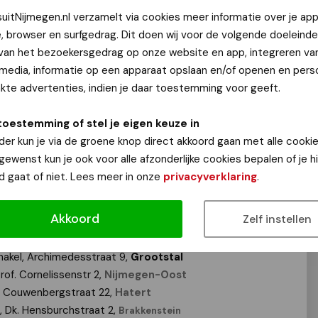
uitNijmegen.nl verzamelt via cookies meer informatie over je app
e, browser en surfgedrag. Dit doen wij voor de volgende doeleinde
i 2023. Ook in deze maand zijn er volop de bekende Repair
 van het bezoekersgedrag op onze website en app, integreren va
w kapotte spulletjes te repareren. Hieronder een overzicht
 media, informatie op een apparaat opslaan en/of openen en perso
te advertenties, indien je daar toestemming voor geeft.
uis, Papengas 8,
Nijmegen-Centrum
Nwe Nonnendaalseweg 98,
Nijmegen-West
toestemming of stel je eigen keuze in
ge and More, Bolder 18b,
Malden
der kun je via de groene knop direct akkoord gaan met alle cookie
rhus, Roerdompstr 6,
Beek
 gewenst kun je ook voor alle afzonderlijke cookies bepalen of je 
ief Centrum, Tolhuis 44-44,
Dukenburg
d gaat of niet. Lees meer in onze
privacyverklaring
.
elier, Zellersacker 10-03,
Lindenholt
ntering, Limoslaan 10.
Hengstdal
Akkoord
Zelf instellen
p Op de Paap, De Paap 1,
Groesbeek
v. Com- passie, Vlietstraat 20b,
Waterkwartier
chakel, Archimedesstraat 9,
Grootstal
Prof. Cornelissenstr 2,
Nijmegen-Oost
m, Couwenbergstraat 22,
Hatert
, Dk. Hensburchstraat 2,
Brakkenstein