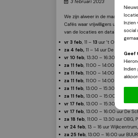
3 februari 2023
Nieuws
locati
We zijn alweer in de maand februar
Inzien
Cafés waar vrijwilligers u helpen u
social
van de locaties en data"
gemaak
vr 3 feb
, 11 –
13
uur ’t Oude Weesh
za 4 feb,
11 – 14 uur De Hobby, 
Geef 
vr 10 feb
, 13:30 – 16:30 uur Vinta
Hieron
za 11 feb
, 11:00 – 14:00 uur Kultu
Indien
za 11 feb
, 11:00 – 14:00 uur Creat
akkoor
za
11 feb
, 11:00 – 14:00 uur Wijkat
za
11 feb
, 13:00 – 15:30 uur De Ke
za 11 feb
,
13:00 – 15:00 uur Inloo
vr 17 feb
, 13:00 – 15:30 uur Huis 
vr 17 feb
, 13:00 – 16:00 uur De S
za 18 feb
, 11:00 – 13:30 uur OBG, 
vr 24 feb
, 13 – 16 uur Wijkcentru
za 25 feb
, 13:00 – 16:00 uur BUUR