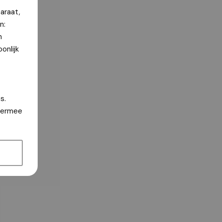
araat,
n:
n
onlijk
s.
hiermee