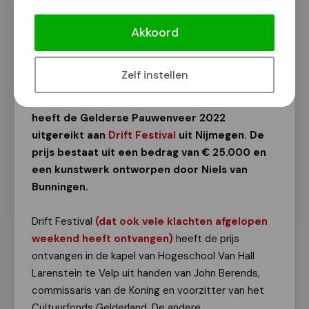
Gelderse Pauwenveer 2022 (€
25.000) voor Nijmeegs Drift Festival
Akkoord
Van onze redactie
29 november 2022
Zelf instellen
Het Prins Bernhard Cultuurfonds Gelderland
heeft de Gelderse Pauwenveer 2022
uitgereikt aan
Drift Festival
uit Nijmegen. De
prijs bestaat uit een bedrag van € 25.000 en
een kunstwerk ontworpen door Niels van
Bunningen.
Drift Festival
(dat ook vele klachten afgelopen
weekend heeft ontvangen)
heeft de prijs
ontvangen in de kapel van Hogeschool Van Hall
Larenstein te Velp uit handen van John Berends,
commissaris van de Koning en voorzitter van het
Cultuurfonds Gelderland. De andere