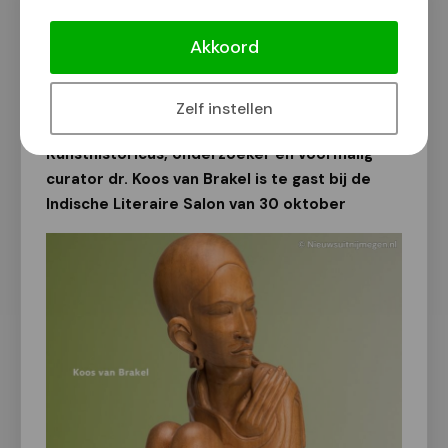
'Art fallen from Heaven': Moderne
Balinese beeldhouwwerken bij OBG
Akkoord
Van onze redactie
28 oktober 2022
Zelf instellen
Kunsthistoricus, onderzoeker en voormalig
curator dr. Koos van Brakel is te gast bij de
Indische Literaire Salon van 30 oktober