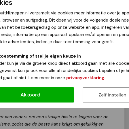
kies
k redelijk goed mee komen, als de omgeving snapt wat het
k niet zo. Daarom vond ik deze actie zo belangrijk. Met
uitNijmegen.nl verzamelt via cookies meer informatie over je app
we aandacht voor de mentale gezondheid van jongeren.
e, browser en surfgedrag. Dit doen wij voor de volgende doeleinde
ter zijn en minder lang wachten totdat ze op zoek gaan
 van het bezoekersgedrag op onze website en app, integreren va
 media, informatie op een apparaat opslaan en/of openen en perso
te advertenties, indien je daar toestemming voor geeft.
as een super ervaring. Koud, nat, vermoeiend maar oh zo
lgend jaar met een hele groep mee te doen vanuit
toestemming of stel je eigen keuze in
ast bij mij melden, haha!”
der kun je via de groene knop direct akkoord gaan met alle cookie
 gewenst kun je ook voor alle afzonderlijke cookies bepalen of je 
d gaat of niet. Lees meer in onze
privacyverklaring
.
ring van psychische gezondheid en steunt mensen die te
hten in hun omgeving. Sinds een aantal jaar organiseert
Akkoord
Zelf instellen
om zo aandacht te vragen voor mentale gezondheid.
a
www.wijzijnmind.nl
ect aan ouders om een stevige basis te leggen voor de
isme, zodat die de beste kans krijgt om gelukkig en