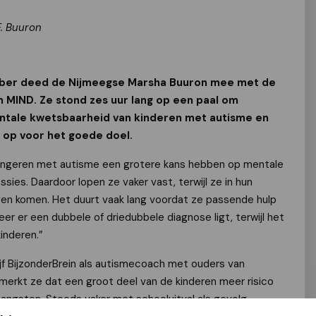
F. Buuron
ber deed de Nijmeegse Marsha Buuron mee met de
n MIND. Ze stond zes uur lang op een paal om
ntale kwetsbaarheid van kinderen met autisme en
 op voor het goede doel.
ongeren met autisme een grotere kans hebben op mentale
ies. Daardoor lopen ze vaker vast, terwijl ze in hun
en komen. Het duurt vaak lang voordat ze passende hulp
eer er een dubbele of driedubbele diagnose ligt, terwijl het
inderen.”
ijf BijzonderBrein als autismecoach met ouders van
merkt ze dat een groot deel van de kinderen meer risico
 angsten. Steeds vaker met schooluitval als gevolg.