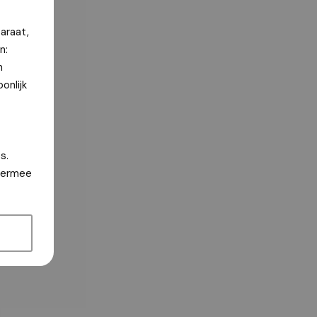
araat,
n:
n
onlijk
s.
hiermee