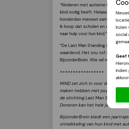
Coo
“Kinderen met autisme kunnen vaa
kind nodig heeft. Helaas is dat vaa
Nieuws
honderden mensen samen vroegen 
locati
Ik hoop dat scholen en ouders aler
Inzien
naar hulp voor hun kind.”
social
gemaak
“De Last Man Standing challenge w
waardevol. Het zou tof zijn om vo
Geef 
BijzonderBrein. Wie wil mag zich alv
Hieron
Indien
+++++++++++++++++
akkoor
MIND zet zich in voor de bevorde
maken hebben met psychische klac
de stichting Last Man Standing, 
Doneren kan het hele jaar door vi
BijzonderBrein biedt een jaartraj
ontwikkeling van hun kind met aut