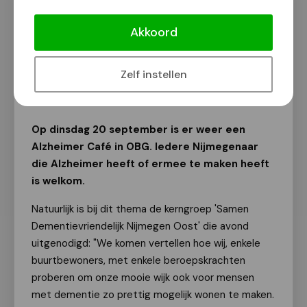
Alzheimer Café: 'Wat is samen
dementievriendelijk?'
Akkoord
Gezondheid
Zelf instellen
Van onze redactie
19 september 2022
Op dinsdag 20 september is er weer een
Alzheimer Café in OBG. Iedere Nijmegenaar
die Alzheimer heeft of ermee te maken heeft
is welkom.
Natuurlijk is bij dit thema de kerngroep 'Samen
Dementievriendelijk Nijmegen Oost' die avond
uitgenodigd: "We komen vertellen hoe wij, enkele
buurtbewoners, met enkele beroepskrachten
proberen om onze mooie wijk ook voor mensen
met dementie zo prettig mogelijk wonen te maken.