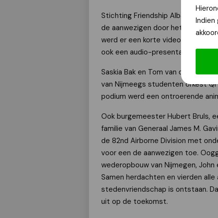
Hieron
Stichting Friendship Albany Nijm
Indien
de aanwezigen door het programma,
akkoor
werd er een korte video door Marti
ook een audio-presentatie uit 1947
Saskia Bak en Tom van den Heuvel
van Nijmeegs studenten orkest QH
podium werd een ontroerende ani
Ook burgemeester Hubert Bruls, e
familie van Generaal James M. Gav
de 82nd Airborne Division met ond
voor een de aanwezigen toe. Oog
wederopbouw van Nijmegen, John e
Samen herdachten en vierden alle
stedenvriendschap is ontstaan. Da
uit op de toekomst.