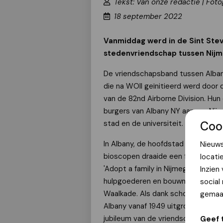
Tekst: Van onze redactie | Foto
18 september 2022
Vanmiddag werd in de Sint Stev
stedenvriendschap tussen Nijm
De vriendschapsband tussen Alban
die na WOII geïnitieerd werd door
van de 82nd Airborne Division. Hu
burgers van Albany NY aan om Nij
stad en de universiteit.
Coo
In Albany, de hoofdstad van New Yo
Nieuws
bioscopen draaide een film over N
locati
'Adopt a family in Nijmegen'. Niet
Inzien
hulpgoederen en bouwmaterialen, i
social
Waalkade. Als dank schonk koningin
gemaak
Albany vanaf 1949 uitgroeide tot ee
jubileum van de vriendschap tusse
Geef 