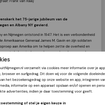
graaf: Frank van Raaij
enskerk het 75-jarige jubileum van de
egen en Albany NY gevierd.
y en Nijmegen ontstond in 1947. Het is een verbondenheid
 de Amerikaanse Generaal James M. Gavin en zijn soldaten
n oproep aan Amerika om te helpen zette de overheid en
megen te helpen in de naoorlogse wederopbouw van de
kies
rk, ontstonden Nijmegen-corners in winkels, in de
uitNijmegen.nl verzamelt via cookies meer informatie over je app
ijmegen en in de hele stad hingen poster met de oproep
e, browser en surfgedrag. Dit doen wij voor de volgende doeleinde
 veel later legden boten met ruim 300 ton aan humanitaire
 van het bezoekersgedrag op onze website en app, integreren va
ngezameld door de burgers van Albany, aan aan de
 media, informatie op een apparaat opslaan en/of openen en perso
 Wilhelmina 2000 oranje tulpenbollen, een gebaar dat in
te advertenties, indien je daar toestemming voor geeft.
n jaarlijks Tulip Festival. Vandaag werd het 75-jarige
n de steden gevierd in de Sint Stevenskerk.
toestemming of stel je eigen keuze in