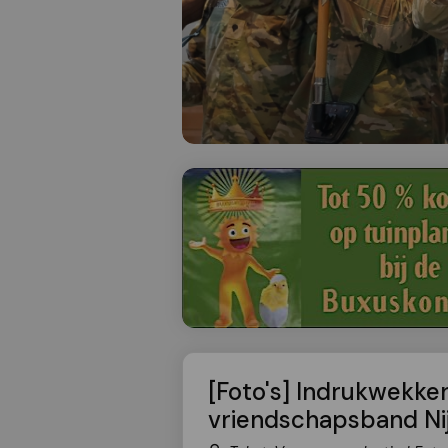
[Foto's] Indrukwekke
vriendschapsband N