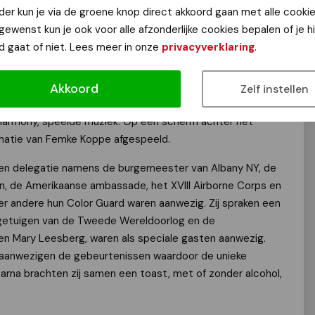
der kun je via de groene knop direct akkoord gaan met alle cookie
egen (FAN)'s jeugdambasadeur Bo van Horssen begeleidde
 gewenst kun je ook voor alle afzonderlijke cookies bepalen of je 
 waarin ook van alles te zien en te beluisteren was. Zo
d gaat of niet. Lees meer in onze
privacyverklaring
.
jn Schinkel over solidariteit met studenten gespeeld en
.
Akkoord
Zelf instellen
 zongen gezamelijk een nummer en QLite, een ensemble
armony, speelde muziek. Op een scherm achter het
matie van Femke Koppe afgespeeld.
en delegatie namens de burgemeester van Albany NY, de
in, de Amerikaanse ambassade, het XVIII Airborne Corps en
er andere hun Color Guard waren aanwezig. Zij spraken een
getuigen van de Tweede Wereldoorlog en de
n Mary Leesberg, waren als speciale gasten aanwezig.
 aanwezigen de gebeurtenissen waardoor de unieke
arna brachten zij samen een toast, met of zonder alcohol,